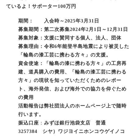
ているよ！サポーター100万円
期間： 入会時～2025年3月31日
募集期間：第二次募集2024年2月1日～12月31日
募集対象：支援に賛同する個人、法人、団体
募集理由：令和6年能登半島地震により被災した
「輪島の漆工芸に携わる方々」の支援。
資金使途：「輪島の漆に携わる方々」の工房再
建、道具購入の費用、「輪島の漆工芸に携わる
方々」の現状を知っていただくためのレポー
ト、海外発信、および海外での協力を仰ぐため
の費用
活動報告は弊社団法人のホームページ上で随時
行います。
振込口座
：
みずほ銀行池袋支店 普通
3257384
シヤ）ワジヨイニホンコウゲイノコ