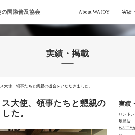
芸の国際普及協会
About WAJOY
実績
実績・掲載
ス大使、領事たちと懇親の機会をいただきました。
リス大使、領事たちと懇親の
実績
ました。
ロンドンの
展報告
WAJOY
た