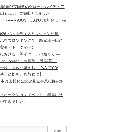
Yの記事が英国発のグローバルメディア
cial times」に掲載されました
歩──WAJOY、EXPO’70基金に再採
ct 2026 パネルディスカッション登壇
ハウスロンドンにて、箱瀬淳一氏に
実演・トークイベント
における「漆イヤー」の始まり —
House London「輪島塗」展 開幕 —
一歩、大きな励まし──WAJOYが
’70基金に採択、授与式に】
年日本万国博覧会記念基金事業に採択さ
ィオークションイベント、無事に終
ができました。
検索