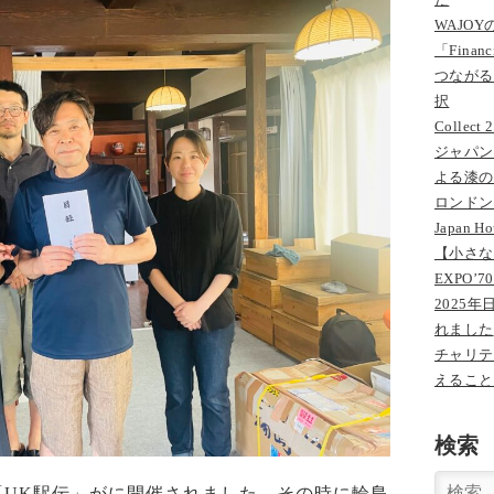
WAJO
「Finan
つながる一
択
Colle
ジャパン
よる漆の
ロンドン
Japan 
【小さな
EXPO
2025
れました
チャリテ
えること
検索
「UK駅伝」がに開催されました。その時に輪島