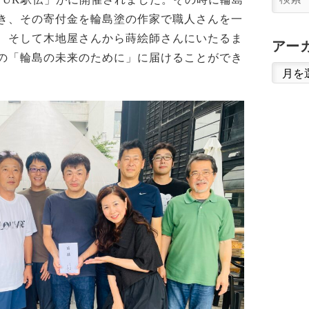
き、その寄付金を輪島塗の作家で職人さんを一
、そして木地屋さんから蒔絵師さんにいたるま
アー
の「輪島の未来のために」に届けることができ
ア
ー
カ
イ
ブ