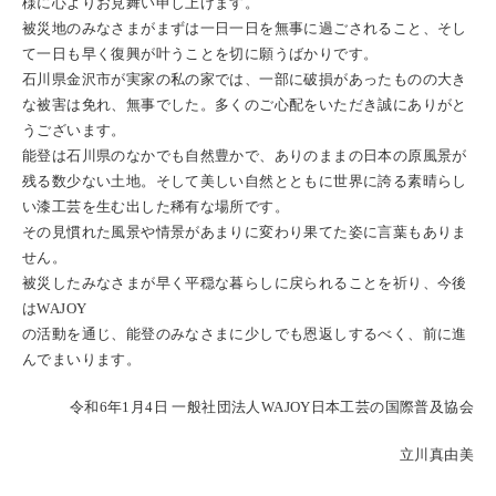
様に心よりお見舞い申し上げます。
被災地のみなさまがまずは一日一日を無事に過ごされること、そし
て一日も早く復興が叶うことを切に願うばかりです。
石川県金沢市が実家の私の家では、一部に破損があったものの大き
な被害は免れ、無事でした。多くのご心配をいただき誠にありがと
うございます。
能登は石川県のなかでも自然豊かで、ありのままの日本の原風景が
残る数少ない土地。そして美しい自然とともに世界に誇る素晴らし
い漆工芸を生む出した稀有な場所です。
その見慣れた風景や情景があまりに変わり果てた姿に言葉もありま
せん。
被災したみなさまが早く平穏な暮らしに戻られることを祈り、今後
は
WAJOY
の活動を通じ、能登のみなさまに少しでも恩返しするべく、前に進
んでまいります。
令和
6
年
1
月
4
日
一般社団法人
WAJOY
日本工芸の国際普及協会
立川真由美