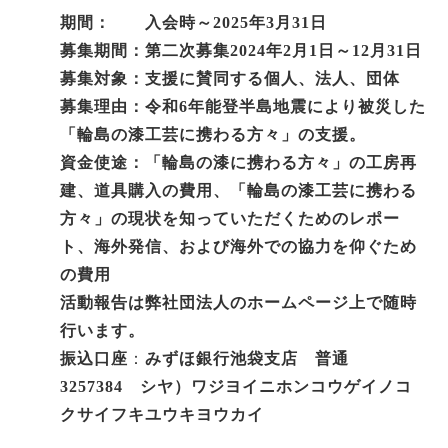
期間： 入会時～2025年3月31日
募集期間：第二次募集2024年2月1日～12月31日
募集対象：支援に賛同する個人、法人、団体
募集理由：令和6年能登半島地震により被災した
「輪島の漆工芸に携わる方々」の支援。
資金使途：「輪島の漆に携わる方々」の工房再
建、道具購入の費用、「輪島の漆工芸に携わる
方々」の現状を知っていただくためのレポー
ト、海外発信、および海外での協力を仰ぐため
の費用
活動報告は弊社団法人のホームページ上で随時
行います。
振込口座
：
みずほ銀行池袋支店 普通
3257384
シヤ）ワジヨイニホンコウゲイノコ
クサイフキユウキヨウカイ