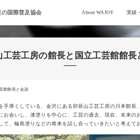
芸の国際普及協会
About WAJOY
実績
山工芸工房の館長と国立工芸館館長
芸館館長と会談
を手厚くしている、金沢にある卯辰山工芸工房の川本館長、そ
にお会いし、漆塗りを中心に、工芸の過去、現在、未来の
して、輪島塗りなどの将来を話し合っていきたいと考えて