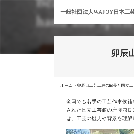
一般社団法人WAJOY日本工
卯辰
ホーム
卯辰山工芸工房の館長と国立工
全国でも若手の工芸作家候補
された国立工芸館の唐澤館長
は、工芸の歴史や背景を理解