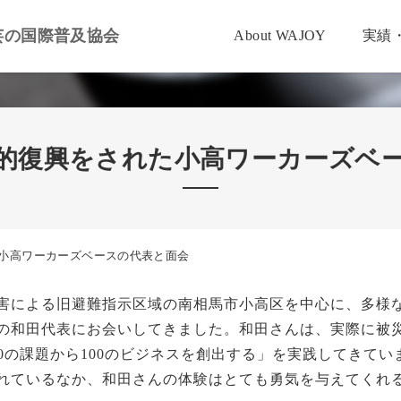
芸の国際普及協会
About WAJOY
実績
的復興をされた小高ワーカーズベ
小高ワーカーズベースの代表と面会
害による旧避難指示区域の南相馬市小高区を中心に、多様
の和田代表にお会いしてきました。和田さんは、実際に被
0の課題から100のビジネスを創出する」を実践してきて
れているなか、和田さんの体験はとても勇気を与えてくれ