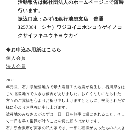
活動報告は弊社団法人のホームページ上で随時
行います。
振込口座
：
みずほ銀行池袋支店 普通
3257384
シヤ）ワジヨイニホンコウゲイノコ
クサイフキユウキヨウカイ
◆
お申込み用紙はこちら
個人会員
法人会員
2023
年元旦、石川県能登地方で最大震度７の地震が発生し、石川県をは
じめ北陸地方で大きな被害がありました。お亡くなりになられた
方々のご冥福を心よりお祈り申し上げますとともに、被災された皆
様に心よりお見舞い申し上げます。
被災地のみなさまがまずは一日一日を無事に過ごされること、そし
て一日も早く復興が叶うことを切に願うばかりです。
石川県金沢市が実家の私の家では、一部に破損があったものの大き