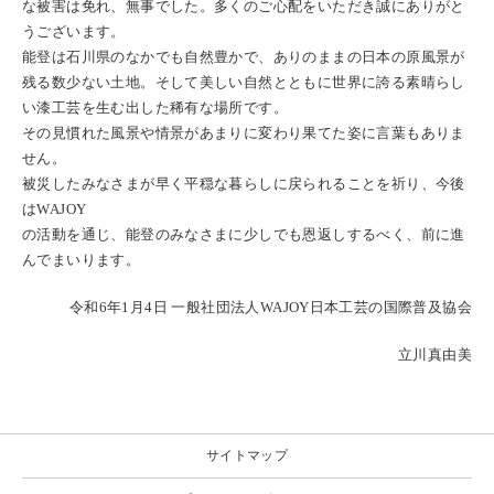
な被害は免れ、無事でした。多くのご心配をいただき誠にありがと
うございます。
能登は石川県のなかでも自然豊かで、ありのままの日本の原風景が
残る数少ない土地。そして美しい自然とともに世界に誇る素晴らし
い漆工芸を生む出した稀有な場所です。
その見慣れた風景や情景があまりに変わり果てた姿に言葉もありま
せん。
被災したみなさまが早く平穏な暮らしに戻られることを祈り、今後
は
WAJOY
の活動を通じ、能登のみなさまに少しでも恩返しするべく、前に進
んでまいります。
令和
6
年
1
月
4
日
一般社団法人
WAJOY
日本工芸の国際普及協会
立川真由美
サイトマップ