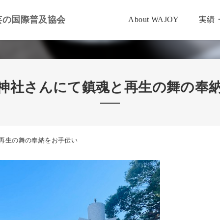
芸の国際普及協会
About WAJOY
実績
神社さんにて鎮魂と再生の舞の奉
再生の舞の奉納をお手伝い